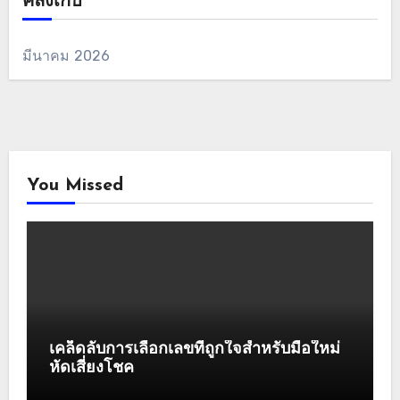
คลังเก็บ
มีนาคม 2026
You Missed
เคล็ดลับการเลือกเลขที่ถูกใจสำหรับมือใหม่
หัดเสี่ยงโชค