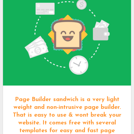
Page Builder sandwich is a very light
weight and non-intrusive page builder.
That is easy to use & wont break your
website. It comes free with several
templates for easy and fast page