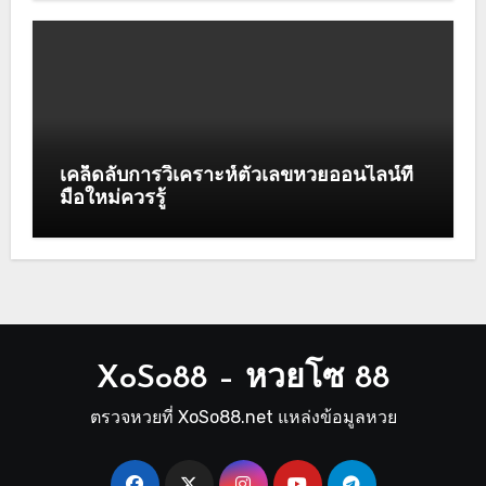
เคล็ดลับการวิเคราะห์ตัวเลขหวยออนไลน์ที่
มือใหม่ควรรู้
XoSo88 – หวยโซ 88
ตรวจหวยที่ XoSo88.net แหล่งข้อมูลหวย